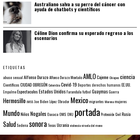
Australiano salva a su perro del cáncer con
ayuda de chatbots y científicos
Céline Dion confirma su esperado regreso a los
escenarios
ETIQUETAS
AMLO
ciencia
Alfonso Durazo
Cajeme
abuso sexual
Alfonso Durazo Montaño
Chiapas
Covid-19
EE.UU.
Científicos
CIUDAD OBREGÓN
Colombia
Deportes
derechos humanos
Estados Unidos
Guaymas
Espectaculos
Farandula
futbol
Guerra
Empalme
Mexico
Hermosillo
mujeres
IMSS
Joe Biden
López Obrador
migrantes
Morena
portada
Mundo
Nogales
Rusia
Niños
Oaxaca
OMS
ONU
Protección Civil
sonora
Salud
Ucrania
Sedena
Texas
violencia
viruela del mono