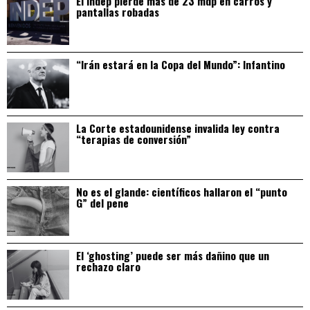
El Indep pierde más de 23 mdp en carros y
pantallas robadas
“Irán estará en la Copa del Mundo”: Infantino
La Corte estadounidense invalida ley contra
“terapias de conversión”
No es el glande: científicos hallaron el “punto
G” del pene
El ‘ghosting’ puede ser más dañino que un
rechazo claro