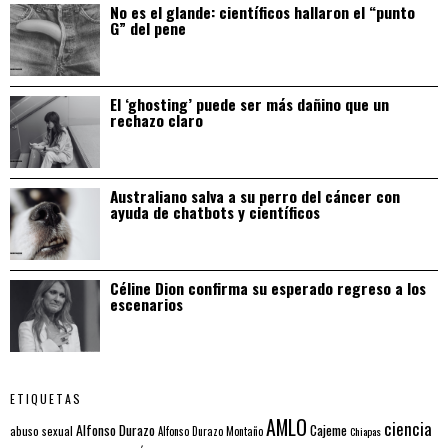
No es el glande: científicos hallaron el “punto
G” del pene
El ‘ghosting’ puede ser más dañino que un
rechazo claro
Australiano salva a su perro del cáncer con
ayuda de chatbots y científicos
Céline Dion confirma su esperado regreso a los
escenarios
ETIQUETAS
AMLO
ciencia
Alfonso Durazo
Cajeme
abuso sexual
Alfonso Durazo Montaño
Chiapas