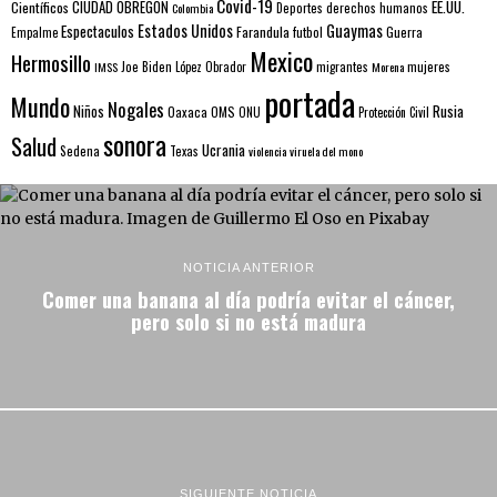
Covid-19
EE.UU.
Científicos
CIUDAD OBREGÓN
Colombia
Deportes
derechos humanos
Estados Unidos
Guaymas
Espectaculos
Farandula
futbol
Guerra
Empalme
Mexico
Hermosillo
mujeres
IMSS
Joe Biden
López Obrador
migrantes
Morena
portada
Mundo
Nogales
Rusia
Niños
Oaxaca
OMS
ONU
Protección Civil
sonora
Salud
Ucrania
Sedena
Texas
violencia
viruela del mono
NOTICIA ANTERIOR
Comer una banana al día podría evitar el cáncer,
pero solo si no está madura
SIGUIENTE NOTICIA