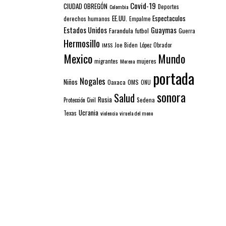
Covid-19
CIUDAD OBREGÓN
Colombia
Deportes
EE.UU.
Espectaculos
derechos humanos
Empalme
Estados Unidos
Guaymas
Farandula
futbol
Guerra
Hermosillo
IMSS
Joe Biden
López Obrador
Mexico
Mundo
mujeres
migrantes
Morena
portada
Nogales
Niños
Oaxaca
OMS
ONU
sonora
Salud
Rusia
Sedena
Protección Civil
Ucrania
Texas
violencia
viruela del mono