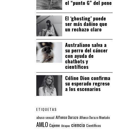
el “punto G” del pene
El ‘ghosting’ puede
ser más dañino que
un rechazo claro
Australiano salva a
su perro del cáncer
con ayuda de
chatbots y
científicos
Céline Dion confirma
su esperado regreso
a los escenarios
ETIQUETAS
Alfonso Durazo
abuso sexual
Alfonso Durazo Montaño
AMLO
ciencia
Cajeme
Científicos
Chiapas