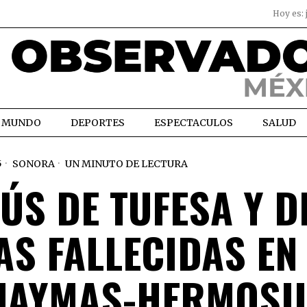
Hoy es:
MUNDO
DEPORTES
ESPECTACULOS
SALUD
5
SONORA
UN MINUTO DE LECTURA
ÚS DE TUFESA Y D
AS FALLECIDAS EN
UAYMAS-HERMOSI