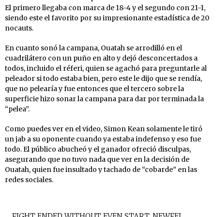
El primero llegaba con marca de 18-4 y el segundo con 21-1,
siendo este el favorito por su impresionante estadística de 20
nocauts.
En cuanto sonó la campana, Ouatah se arrodilló en el
cuadrilátero con un puño en alto y dejó desconcertados a
todos, incluido el réferi, quien se agachó para preguntarle al
peleador si todo estaba bien, pero este le dijo que se rendía,
que no pelearía y fue entonces que el tercero sobre la
superficie hizo sonar la campana para dar por terminada la
“pelea”.
Como puedes ver en el video, Simon Kean solamente le tiró
un jab a su oponente cuando ya estaba indefenso y eso fue
todo. El público abucheó y el ganador ofreció disculpas,
asegurando que no tuvo nada que ver en la decisión de
Ouatah, quien fue insultado y tachado de “cobarde” en las
redes sociales.
FIGHT ENDED WITHOUT EVEN START. NEWFEL