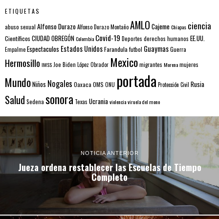
ETIQUETAS
AMLO
ciencia
Alfonso Durazo
Cajeme
abuso sexual
Alfonso Durazo Montaño
Chiapas
Covid-19
EE.UU.
Científicos
CIUDAD OBREGÓN
Colombia
Deportes
derechos humanos
Estados Unidos
Guaymas
Espectaculos
Farandula
futbol
Guerra
Empalme
Mexico
Hermosillo
mujeres
IMSS
Joe Biden
López Obrador
migrantes
Morena
portada
Mundo
Nogales
Rusia
Niños
Oaxaca
OMS
ONU
Protección Civil
sonora
Salud
Ucrania
Sedena
Texas
violencia
viruela del mono
NOTICIA ANTERIOR
Jueza ordena restablecer las Escuelas de Tiempo
Completo