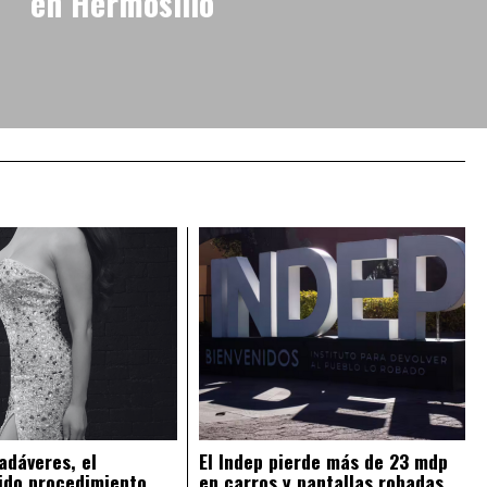
en Hermosillo
adáveres, el
El Indep pierde más de 23 mdp
ido procedimiento
en carros y pantallas robadas