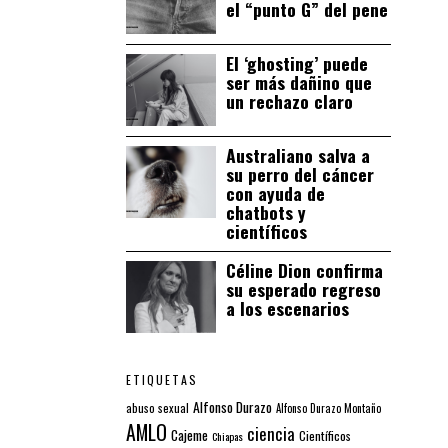
el “punto G” del pene
El ‘ghosting’ puede
ser más dañino que
un rechazo claro
Australiano salva a
su perro del cáncer
con ayuda de
chatbots y
científicos
Céline Dion confirma
su esperado regreso
a los escenarios
ETIQUETAS
Alfonso Durazo
abuso sexual
Alfonso Durazo Montaño
AMLO
ciencia
Cajeme
Científicos
Chiapas