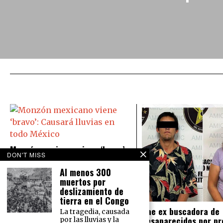
Monzón mexicano viene ‘bravo’:
DON'T MISS
Causará lluvias en todo México
Al menos 300
El Servicio Meteorológico Nacional
prevé para este martes 16 de
muertos por
agosto lluvias intensas en el norte
deslizamiento de
del país y lluvias muy fuertes en la
tierra en el Congo
Cae ex buscadora de
La tragedia, causada
desaparecidos por pr
por las lluvias y la