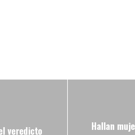
Hallan mujer
l veredicto