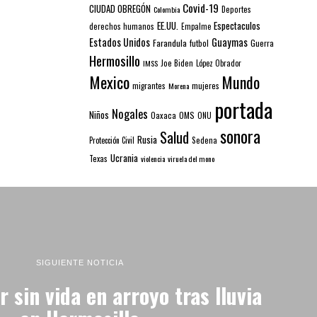
Covid-19
CIUDAD OBREGÓN
Colombia
Deportes
EE.UU.
Espectaculos
derechos humanos
Empalme
Estados Unidos
Guaymas
Farandula
futbol
Guerra
Hermosillo
IMSS
Joe Biden
López Obrador
Mexico
Mundo
mujeres
migrantes
Morena
portada
Nogales
Niños
Oaxaca
OMS
ONU
sonora
Salud
Rusia
Sedena
Protección Civil
Ucrania
Texas
violencia
viruela del mono
SIGUIENTE NOTICIA
 sin vida en arroyo tras lluvia