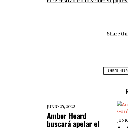
en-el-estrado-nunca-me-empujo-v
Share thi
AMBER HEA
JUNIO 25, 2022
Amber Heard
JUNIO
buscará apelar el