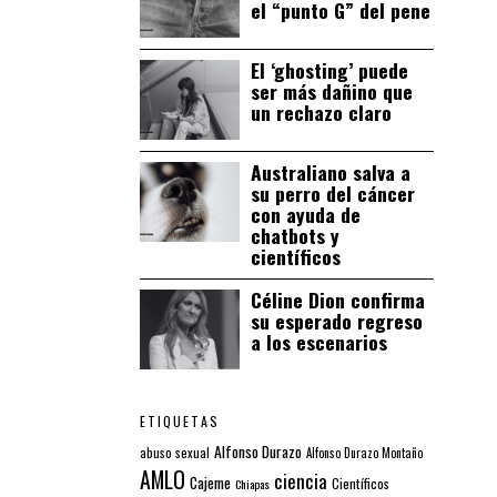
el “punto G” del pene
El ‘ghosting’ puede
ser más dañino que
un rechazo claro
Australiano salva a
su perro del cáncer
con ayuda de
chatbots y
científicos
Céline Dion confirma
su esperado regreso
a los escenarios
ETIQUETAS
Alfonso Durazo
abuso sexual
Alfonso Durazo Montaño
AMLO
ciencia
Cajeme
Científicos
Chiapas