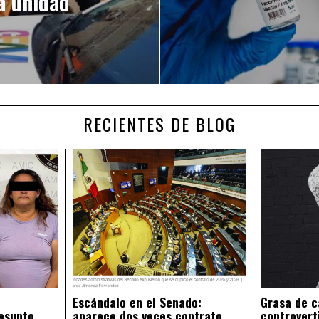
a unidad
RECIENTES DE BLOG
Escándalo en el Senado:
Grasa de c
esunto
aparece dos veces contrato
controvert