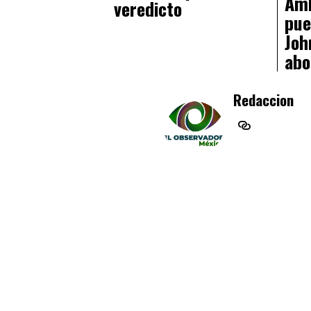
Amb
veredicto
pue
Joh
abo
Redaccion