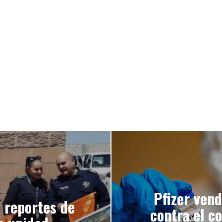
Pfizer vend
á reportes de
contra el c