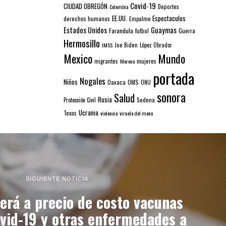
Covid-19
CIUDAD OBREGÓN
Colombia
Deportes
EE.UU.
Espectaculos
derechos humanos
Empalme
Estados Unidos
Guaymas
Farandula
futbol
Guerra
Hermosillo
IMSS
Joe Biden
López Obrador
Mexico
Mundo
mujeres
migrantes
Morena
portada
Nogales
Niños
Oaxaca
OMS
ONU
sonora
Salud
Rusia
Sedena
Protección Civil
Ucrania
Texas
violencia
viruela del mono
SIGUIENTE NOTICIA
erá a precio de costo vacunas
ovid-19 y otras enfermedades a