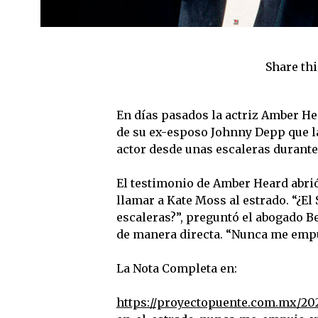
Share thi
En días pasados la actriz Amber Hear
de su ex-esposo Johnny Depp que la
actor desde unas escaleras durante
El testimonio de Amber Heard abrió
llamar a Kate Moss al estrado. “¿E
escaleras?”, preguntó el abogado 
de manera directa. “Nunca me empuj
La Nota Completa en:
https://proyectopuente.com.mx/20