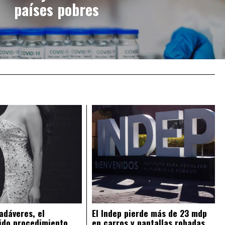
países pobres
adáveres, el
El Indep pierde más de 23 mdp
ido procedimiento
en carros y pantallas robadas