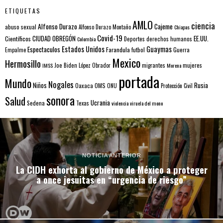
ETIQUETAS
AMLO
ciencia
Alfonso Durazo
Cajeme
abuso sexual
Alfonso Durazo Montaño
Chiapas
Covid-19
EE.UU.
Científicos
CIUDAD OBREGÓN
Colombia
Deportes
derechos humanos
Estados Unidos
Guaymas
Espectaculos
Farandula
futbol
Guerra
Empalme
Mexico
Hermosillo
mujeres
IMSS
Joe Biden
López Obrador
migrantes
Morena
portada
Mundo
Nogales
Rusia
Niños
Oaxaca
OMS
ONU
Protección Civil
sonora
Salud
Ucrania
Sedena
Texas
violencia
viruela del mono
NOTICIA ANTERIOR
La CIDH exhorta al gobierno de México a proteger
a once jesuitas en “urgencia de riesgo”