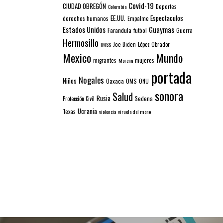
Covid-19
CIUDAD OBREGÓN
Colombia
Deportes
EE.UU.
Espectaculos
derechos humanos
Empalme
Estados Unidos
Guaymas
Farandula
futbol
Guerra
Hermosillo
IMSS
Joe Biden
López Obrador
Mexico
Mundo
mujeres
migrantes
Morena
portada
Nogales
Niños
Oaxaca
OMS
ONU
sonora
Salud
Rusia
Sedena
Protección Civil
Ucrania
Texas
violencia
viruela del mono