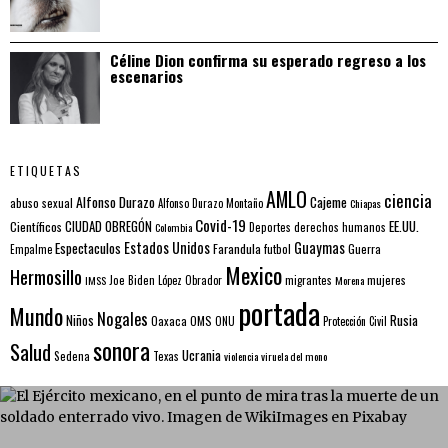
Céline Dion confirma su esperado regreso a los
escenarios
ETIQUETAS
AMLO
ciencia
Alfonso Durazo
Cajeme
abuso sexual
Alfonso Durazo Montaño
Chiapas
Covid-19
EE.UU.
Científicos
CIUDAD OBREGÓN
Colombia
Deportes
derechos humanos
Estados Unidos
Guaymas
Espectaculos
Farandula
futbol
Guerra
Empalme
Mexico
Hermosillo
mujeres
IMSS
Joe Biden
López Obrador
migrantes
Morena
portada
Mundo
Nogales
Rusia
Niños
Oaxaca
OMS
ONU
Protección Civil
sonora
Salud
Ucrania
Sedena
Texas
violencia
viruela del mono