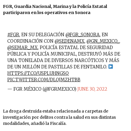
FGR, Guardia Nacional, Marina y la Policía Estatal
participaron en los operativos en Sonora
#FGR
, EN SU DELEGACIÓN
@FGR_SONORA
, EN
COORDINACIÓN CON
@SEDENAMX
,
@GN_MEXICO_
,
@SEMAR_MX
, POLICÍA ESTATAL DE SEGURIDAD
PÚBLICA Y POLICÍA MUNICIPAL, DESTRUYÓ MÁS DE
UNA TONELADA DE DIVERSOS NARCÓTICOS Y MÁS
DE UN MILLÓN DE PASTILLAS DE FENTANILO.
HTTPS://T.CO/USPLUHNGSQ
PIC.TWITTER.COM/DLOJMZHTBB
— FGR MÉXICO (@FGRMEXICO)
JUNE 30, 2022
La droga destruida estaba relacionada a carpetas de
investigación por delitos contra la salud en sus distintas
modalidades, añadió la Fiscalía.