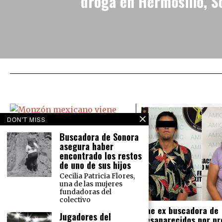
droga en Hermosillo, S
DON'T MISS
Buscadora de Sonora
asegura haber
Monzón mexicano viene ‘bravo’:
encontrado los restos
Causará lluvias en todo México
de uno de sus hijos
El Servicio Meteorológico Nacional
Cecilia Patricia Flores,
prevé para este martes 16 de
una de las mujeres
agosto lluvias intensas en el norte
fundadoras del
del país y lluvias muy fuertes en la
colectivo
Cae ex buscadora de
Jugadores del
desaparecidos por pr