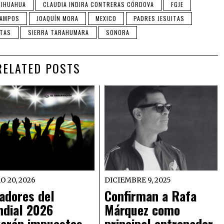
HIHUAHUA
CLAUDIA INDIRA CONTRERAS CÓRDOVA
FGJE
CAMPOS
JOAQUÍN MORA
MEXICO
PADRES JESUITAS
ITAS
SIERRA TARAHUMARA
SONORA
RELATED POSTS
O 20, 2026
DICIEMBRE 9, 2025
adores del
Confirman a Rafa
dial 2026
Márquez como
arán impuestos
principal entrenador