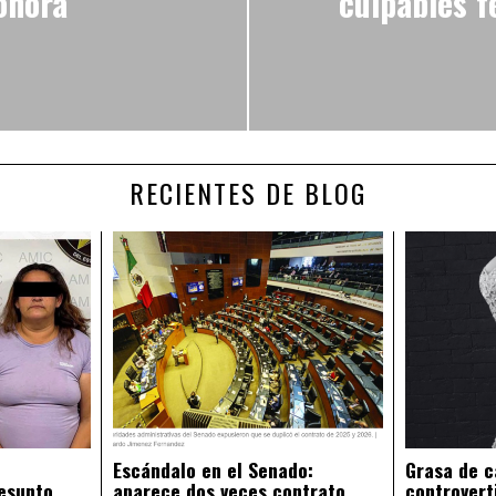
onora
culpables f
RECIENTES DE BLOG
Escándalo en el Senado:
Grasa de c
esunto
aparece dos veces contrato
controvert