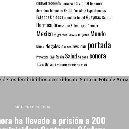
Covid-19
CIUDAD OBREGÓN
Colombia
Deportes
EE.UU.
Espectaculos
derechos humanos
Empalme
Estados Unidos
Guaymas
Farandula
futbol
Guerra
Hermosillo
IMSS
Joe Biden
López Obrador
Mexico
Mundo
mujeres
migrantes
Morena
portada
Nogales
Niños
Oaxaca
OMS
ONU
sonora
Salud
Rusia
Sedena
Protección Civil
Ucrania
Texas
violencia
viruela del mono
SIGUIENTE NOTICIA
ora ha llevado a prisión a 200