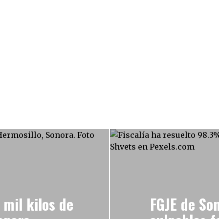
mil kilos de
FGJE de Son