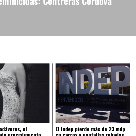
eminicidas: Contreras Córdova
adáveres, el
El Indep pierde más de 23 mdp
ido procedimiento
en carros y pantallas robadas