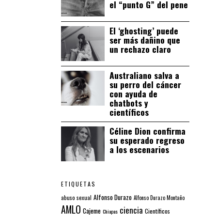
el “punto G” del pene
El ‘ghosting’ puede
ser más dañino que
un rechazo claro
Australiano salva a
su perro del cáncer
con ayuda de
chatbots y
científicos
Céline Dion confirma
su esperado regreso
a los escenarios
ETIQUETAS
Alfonso Durazo
abuso sexual
Alfonso Durazo Montaño
AMLO
ciencia
Cajeme
Científicos
Chiapas