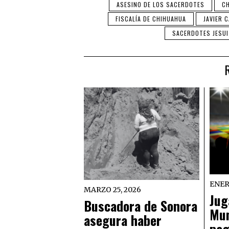
ASESINO DE LOS SACERDOTES
C
FISCALÍA DE CHIHUAHUA
JAVIER 
SACERDOTES JESU
ENER
MARZO 25, 2026
Jug
Buscadora de Sonora
Mun
asegura haber
pag