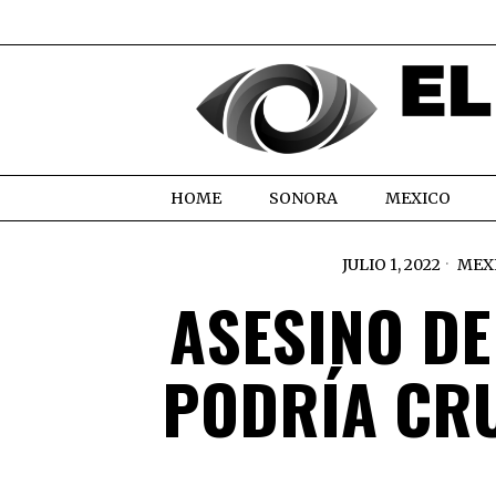
HOME
SONORA
MEXICO
JULIO 1, 2022
MEX
ASESINO DE
PODRÍA CR