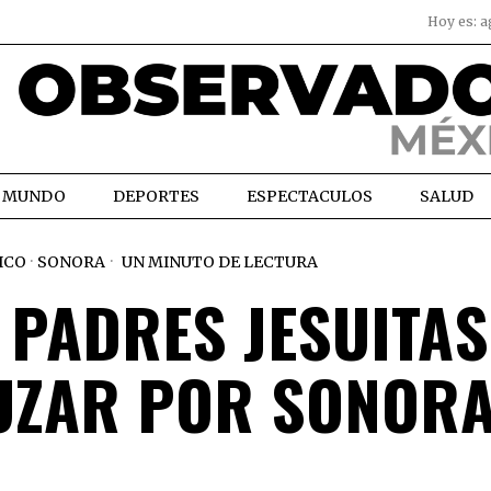
Hoy es:
a
MUNDO
DEPORTES
ESPECTACULOS
SALUD
ICO
·
SONORA
UN MINUTO DE LECTURA
 PADRES JESUITAS
UZAR POR SONOR