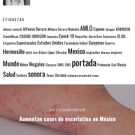
ETIQUETAS
AMLO
ciencia
Alfonso Durazo
Cajeme
abuso sexual
Alfonso Durazo Montaño
Chiapas
Covid-19
EE.UU.
Científicos
CIUDAD OBREGÓN
Colombia
Deportes
derechos humanos
Estados Unidos
Guaymas
Espectaculos
Farandula
futbol
Guerra
Empalme
Mexico
Hermosillo
mujeres
IMSS
Joe Biden
López Obrador
migrantes
Morena
portada
Mundo
Nogales
Rusia
Niños
Oaxaca
OMS
ONU
Protección Civil
sonora
Salud
Ucrania
Sedena
Texas
violencia
viruela del mono
NOTICIA ANTERIOR
Aumentan casos de escarlatina en México