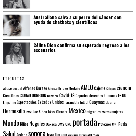
Australiano salva a su perro del cáncer con
ayuda de chatbots y científicos
Céline Dion confirma su esperado regreso a los
escenarios
ETIQUETAS
AMLO
ciencia
Alfonso Durazo
Cajeme
abuso sexual
Alfonso Durazo Montaño
Chiapas
Covid-19
EE.UU.
Científicos
CIUDAD OBREGÓN
Colombia
Deportes
derechos humanos
Estados Unidos
Guaymas
Espectaculos
Farandula
futbol
Guerra
Empalme
Mexico
Hermosillo
mujeres
IMSS
Joe Biden
López Obrador
migrantes
Morena
portada
Mundo
Nogales
Rusia
Niños
Oaxaca
OMS
ONU
Protección Civil
sonora
Salud
Ucrania
Sedena
Texas
violencia
viruela del mono