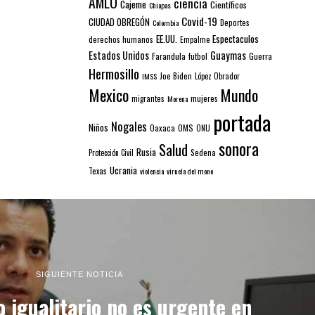
AMLO
ciencia
Cajeme
Científicos
Chiapas
Covid-19
CIUDAD OBREGÓN
Colombia
Deportes
EE.UU.
Espectaculos
derechos humanos
Empalme
Estados Unidos
Guaymas
Farandula
futbol
Guerra
Hermosillo
IMSS
Joe Biden
López Obrador
Mexico
Mundo
mujeres
migrantes
Morena
portada
Nogales
Niños
Oaxaca
OMS
ONU
sonora
Salud
Rusia
Sedena
Protección Civil
Ucrania
Texas
violencia
viruela del mono
SIGUIENTE NOTICIA
 igualitario no es urgente en