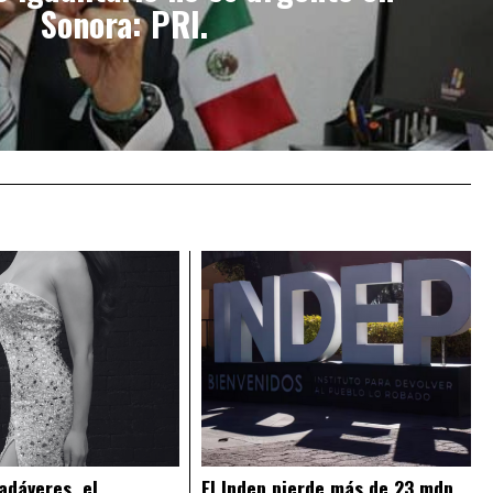
Sonora: PRI.
adáveres, el
El Indep pierde más de 23 mdp