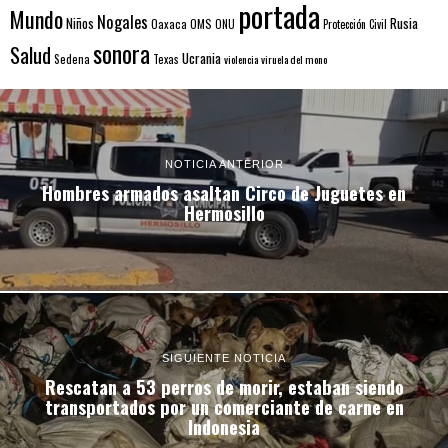
portada
Mundo
Nogales
Rusia
Niños
Oaxaca
OMS
ONU
Protección Civil
sonora
Salud
Ucrania
Sedena
Texas
violencia
viruela del mono
NOTICIA ANTERIOR
Hombres armados asaltan Circo de Juguetes en
Hermosillo
SIGUIENTE NOTICIA
Rescatan a 53 perros de morir, estaban siendo
transportados por un comerciante de carne en
Indonesia