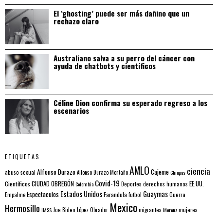
El ‘ghosting’ puede ser más dañino que un
rechazo claro
Australiano salva a su perro del cáncer con
ayuda de chatbots y científicos
Céline Dion confirma su esperado regreso a los
escenarios
ETIQUETAS
AMLO
ciencia
Alfonso Durazo
Cajeme
abuso sexual
Alfonso Durazo Montaño
Chiapas
Covid-19
EE.UU.
Científicos
CIUDAD OBREGÓN
Colombia
Deportes
derechos humanos
Estados Unidos
Guaymas
Espectaculos
Farandula
futbol
Guerra
Empalme
Mexico
Hermosillo
mujeres
IMSS
Joe Biden
López Obrador
migrantes
Morena