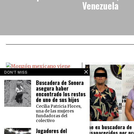
Venezuela
DON'T MISS
Buscadora de Sonora
asegura haber
Monzón mexicano viene ‘bravo’:
encontrado los restos
Causará lluvias en todo México
de uno de sus hijos
El Servicio Meteorológico Nacional
Cecilia Patricia Flores,
prevé para este martes 16 de
una de las mujeres
agosto lluvias intensas en el norte
fundadoras del
del país y lluvias muy fuertes en la
colectivo
Cae ex buscadora de
Jugadores del
desaparecidos por pr