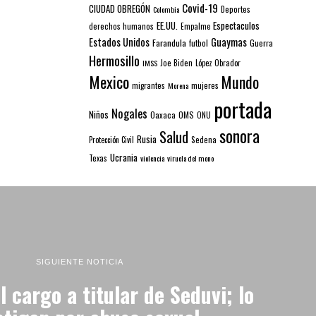
Covid-19
CIUDAD OBREGÓN
Colombia
Deportes
EE.UU.
Espectaculos
derechos humanos
Empalme
Estados Unidos
Guaymas
Farandula
futbol
Guerra
Hermosillo
IMSS
Joe Biden
López Obrador
Mexico
Mundo
mujeres
migrantes
Morena
portada
Nogales
Niños
Oaxaca
OMS
ONU
sonora
Salud
Rusia
Sedena
Protección Civil
Ucrania
Texas
violencia
viruela del mono
SIGUIENTE NOTICIA
 cargo a titular de Seduvi; lo