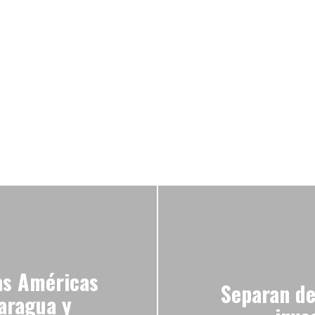
as Américas
Separan del
caragua y