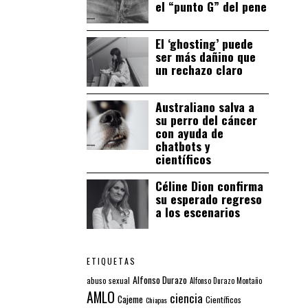
el “punto G” del pene
El ‘ghosting’ puede
ser más dañino que
un rechazo claro
Australiano salva a
su perro del cáncer
con ayuda de
chatbots y
científicos
Céline Dion confirma
su esperado regreso
a los escenarios
ETIQUETAS
Alfonso Durazo
abuso sexual
Alfonso Durazo Montaño
AMLO
ciencia
Cajeme
Científicos
Chiapas