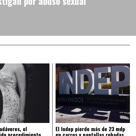
stigan por abuso sexual
adáveres, el
El Indep pierde más de 23 mdp
ido procedimiento
en carros y pantallas robadas