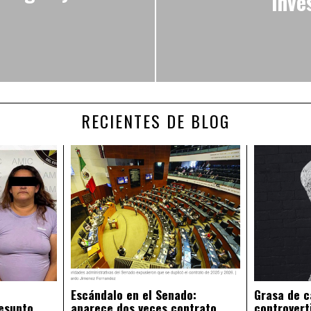
inve
RECIENTES DE BLOG
Escándalo en el Senado:
Grasa de c
esunto
aparece dos veces contrato
controvert