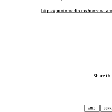
https://puntomedio.mx/morena-amp
Share thi
AMLO
JORN