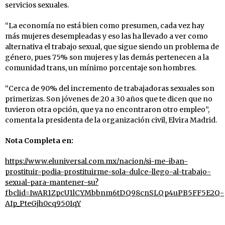
servicios sexuales.
“La economía no está bien como presumen, cada vez hay
más mujeres desempleadas y eso las ha llevado a ver como
alternativa el trabajo sexual, que sigue siendo un problema de
género, pues 75% son mujeres y las demás pertenecen a la
comunidad trans, un mínimo porcentaje son hombres.
“Cerca de 90% del incremento de trabajadoras sexuales son
primerizas. Son jóvenes de 20 a 30 años que te dicen que no
tuvieron otra opción, que ya no encontraron otro empleo”,
comenta la presidenta de la organización civil, Elvira Madrid.
Nota Completa en:
https://www.eluniversal.com.mx/nacion/si-me-iban-
prostituir-podia-prostituirme-sola-dulce-llego-al-trabajo-
sexual-para-mantener-su?
fbclid=IwAR1ZpcU1lCYMbbnm6tDQ98cnSLQp4uPB5FF5E2Q-
AIp_PteGjh0cq950IqY