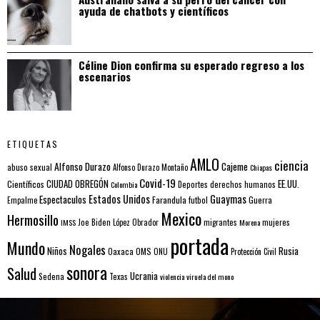
ayuda de chatbots y científicos
Céline Dion confirma su esperado regreso a los
escenarios
ETIQUETAS
AMLO
ciencia
Alfonso Durazo
Cajeme
abuso sexual
Alfonso Durazo Montaño
Chiapas
Covid-19
EE.UU.
Científicos
CIUDAD OBREGÓN
Colombia
Deportes
derechos humanos
Estados Unidos
Guaymas
Espectaculos
Farandula
futbol
Guerra
Empalme
Mexico
Hermosillo
mujeres
IMSS
Joe Biden
López Obrador
migrantes
Morena
portada
Mundo
Nogales
Rusia
Niños
Oaxaca
OMS
ONU
Protección Civil
sonora
Salud
Ucrania
Sedena
Texas
violencia
viruela del mono