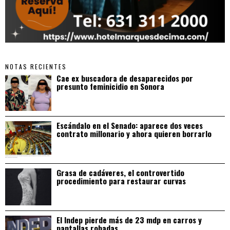
NOTAS RECIENTES
Cae ex buscadora de desaparecidos por
presunto feminicidio en Sonora
Escándalo en el Senado: aparece dos veces
contrato millonario y ahora quieren borrarlo
Grasa de cadáveres, el controvertido
procedimiento para restaurar curvas
El Indep pierde más de 23 mdp en carros y
pantallas robadas