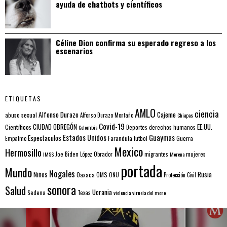
ayuda de chatbots y científicos
Céline Dion confirma su esperado regreso a los
escenarios
ETIQUETAS
AMLO
ciencia
Alfonso Durazo
Cajeme
abuso sexual
Alfonso Durazo Montaño
Chiapas
Covid-19
EE.UU.
Científicos
CIUDAD OBREGÓN
Colombia
Deportes
derechos humanos
Estados Unidos
Guaymas
Espectaculos
Farandula
futbol
Guerra
Empalme
Mexico
Hermosillo
mujeres
IMSS
Joe Biden
López Obrador
migrantes
Morena
portada
Mundo
Nogales
Rusia
Niños
Oaxaca
OMS
ONU
Protección Civil
sonora
Salud
Ucrania
Sedena
Texas
violencia
viruela del mono