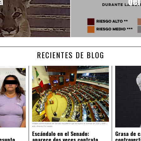
a
def
RECIENTES DE BLOG
Escándalo en el Senado:
Grasa de c
esunto
aparece dos veces contrato
controvert