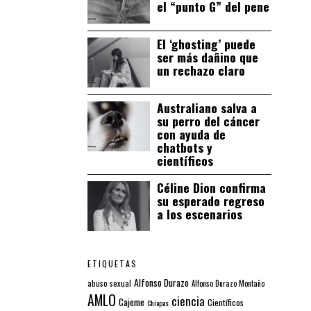
el “punto G” del pene
El ‘ghosting’ puede
ser más dañino que
un rechazo claro
Australiano salva a
su perro del cáncer
con ayuda de
chatbots y
científicos
Céline Dion confirma
su esperado regreso
a los escenarios
ETIQUETAS
Alfonso Durazo
abuso sexual
Alfonso Durazo Montaño
AMLO
ciencia
Cajeme
Científicos
Chiapas