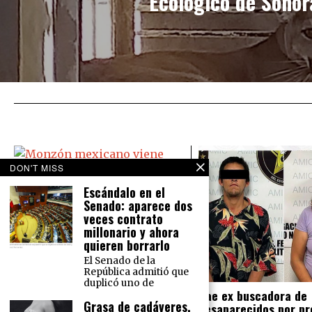
Ecológico de Sonor
DON'T MISS
Escándalo en el
Senado: aparece dos
Monzón mexicano viene ‘bravo’:
veces contrato
Causará lluvias en todo México
millonario y ahora
El Servicio Meteorológico Nacional
quieren borrarlo
prevé para este martes 16 de
El Senado de la
agosto lluvias intensas en el norte
República admitió que
del país y lluvias muy fuertes en la
duplicó uno de
Cae ex buscadora de
Grasa de cadáveres,
desaparecidos por pr