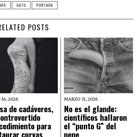
INOS
GATO
PORTADA
RELATED POSTS
 14, 2026
MARZO 31, 2026
sa de cadáveres,
No es el glande:
controvertido
científicos hallaron
cedimiento para
el “punto G” del
taurar curvas
pene