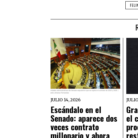
FEL
JULIO 14, 2026
JULIO
Escándalo en el
Gra
Senado: aparece dos
el 
veces contrato
pro
millonario y ahora
res