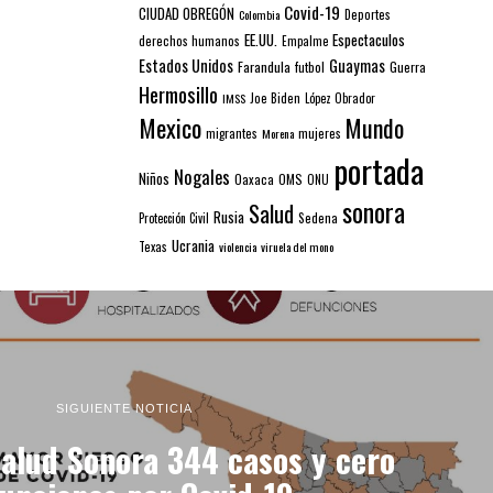
Covid-19
CIUDAD OBREGÓN
Colombia
Deportes
EE.UU.
Espectaculos
derechos humanos
Empalme
Estados Unidos
Guaymas
Farandula
futbol
Guerra
Hermosillo
IMSS
Joe Biden
López Obrador
Mexico
Mundo
mujeres
migrantes
Morena
portada
Nogales
Niños
Oaxaca
OMS
ONU
sonora
Salud
Rusia
Sedena
Protección Civil
Ucrania
Texas
violencia
viruela del mono
SIGUIENTE NOTICIA
alud Sonora 344 casos y cero