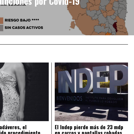
unciones por Covid-19
adáveres, el
El Indep pierde más de 23 mdp
ido procedimiento
en carros y pantallas robadas