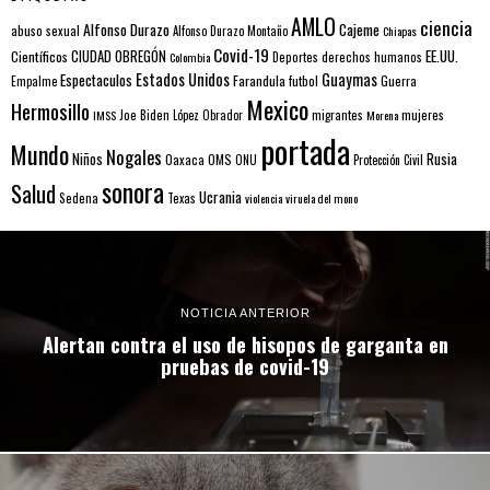
AMLO
ciencia
Alfonso Durazo
Cajeme
abuso sexual
Alfonso Durazo Montaño
Chiapas
Covid-19
EE.UU.
Científicos
CIUDAD OBREGÓN
Colombia
Deportes
derechos humanos
Estados Unidos
Guaymas
Espectaculos
Farandula
futbol
Guerra
Empalme
Mexico
Hermosillo
mujeres
IMSS
Joe Biden
López Obrador
migrantes
Morena
portada
Mundo
Nogales
Rusia
Niños
Oaxaca
OMS
ONU
Protección Civil
sonora
Salud
Ucrania
Sedena
Texas
violencia
viruela del mono
NOTICIA ANTERIOR
Alertan contra el uso de hisopos de garganta en
pruebas de covid-19