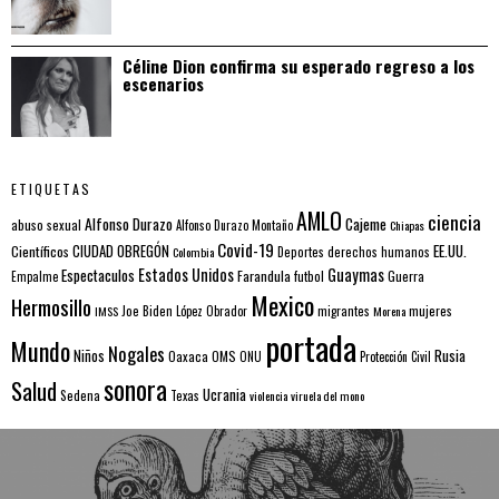
Céline Dion confirma su esperado regreso a los
escenarios
ETIQUETAS
AMLO
ciencia
Alfonso Durazo
Cajeme
abuso sexual
Alfonso Durazo Montaño
Chiapas
Covid-19
EE.UU.
Científicos
CIUDAD OBREGÓN
Colombia
Deportes
derechos humanos
Estados Unidos
Guaymas
Espectaculos
Farandula
futbol
Guerra
Empalme
Mexico
Hermosillo
mujeres
IMSS
Joe Biden
López Obrador
migrantes
Morena
portada
Mundo
Nogales
Rusia
Niños
Oaxaca
OMS
ONU
Protección Civil
sonora
Salud
Ucrania
Sedena
Texas
violencia
viruela del mono