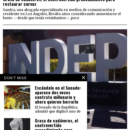
restaurar curvas
Sandra, una abogada especializada en medios de comunicación y
residente en Los Ángeles, llevaba años considerando aumentarse el
busto —desde que tenía veintitantos—, pero
DON'T MISS
Escándalo en el Senado:
aparece dos veces
contrato millonario y
ahora quieren borrarlo
El Senado de la República
admitió que duplicó uno de
Grasa de cadáveres, el
controvertido
procedimiento para