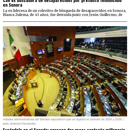
Cae ex buscadora de desaparecidos por presunto feminicidio
en Sonora
La ex lideresa de un colectivo de búsqueda de desaparecidos en Sonora,
Blanca Zulema, de 43 años, fue detenida junto con Jesús Guillermo, de
Escándalo en el Senado: aparece dos veces contrato millonario