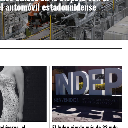
el automóvil estadounidense
adáveres, el
El Indep pierde más de 23 mdp