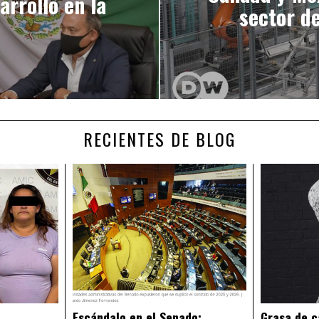
rrollo en la
sector d
RECIENTES DE BLOG
Escándalo en el Senado:
Grasa de c