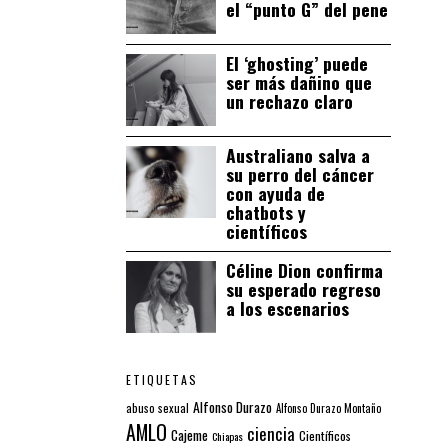
el “punto G” del pene
El ‘ghosting’ puede
ser más dañino que
un rechazo claro
Australiano salva a
su perro del cáncer
con ayuda de
chatbots y
científicos
Céline Dion confirma
su esperado regreso
a los escenarios
ETIQUETAS
Alfonso Durazo
abuso sexual
Alfonso Durazo Montaño
AMLO
ciencia
Cajeme
Científicos
Chiapas