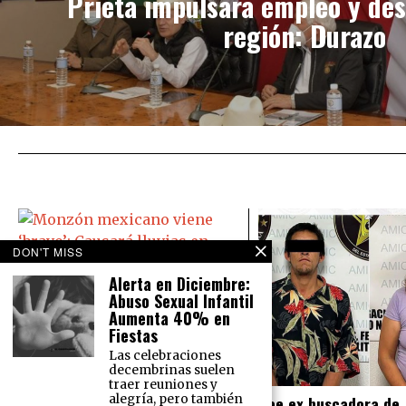
Prieta impulsará empleo y desa
región: Durazo
DON'T MISS
Alerta en Diciembre:
Monzón mexicano viene ‘bravo’:
Abuso Sexual Infantil
Causará lluvias en todo México
Aumenta 40% en
El Servicio Meteorológico Nacional
Fiestas
prevé para este martes 16 de
Las celebraciones
agosto lluvias intensas en el norte
decembrinas suelen
del país y lluvias muy fuertes en la
traer reuniones y
Cae ex buscadora de
alegría, pero también