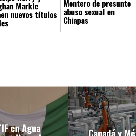
Montero de presunto
ghan Markle
abuso sexual en
nen nuevos títulos
Chiapas
les
TIF en Agua
Canadá y Méx