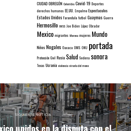
Covid-19
CIUDAD OBREGÓN
Colombia
Deportes
EE.UU.
Espectaculos
derechos humanos
Empalme
Estados Unidos
Guaymas
Farandula
futbol
Guerra
Hermosillo
IMSS
Joe Biden
López Obrador
Mexico
Mundo
mujeres
migrantes
Morena
portada
Nogales
Niños
Oaxaca
OMS
ONU
sonora
Salud
Rusia
Sedena
Protección Civil
Ucrania
Texas
violencia
viruela del mono
SIGUIENTE NOTICIA
ico unidos en la disputa con el