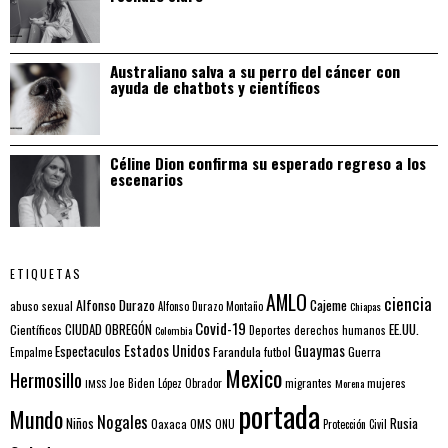
Australiano salva a su perro del cáncer con
ayuda de chatbots y científicos
Céline Dion confirma su esperado regreso a los
escenarios
ETIQUETAS
AMLO
ciencia
Alfonso Durazo
Cajeme
abuso sexual
Alfonso Durazo Montaño
Chiapas
Covid-19
EE.UU.
Científicos
CIUDAD OBREGÓN
Colombia
Deportes
derechos humanos
Estados Unidos
Guaymas
Espectaculos
Farandula
futbol
Guerra
Empalme
Mexico
Hermosillo
mujeres
IMSS
Joe Biden
López Obrador
migrantes
Morena
portada
Mundo
Nogales
Rusia
Niños
Oaxaca
OMS
ONU
Protección Civil