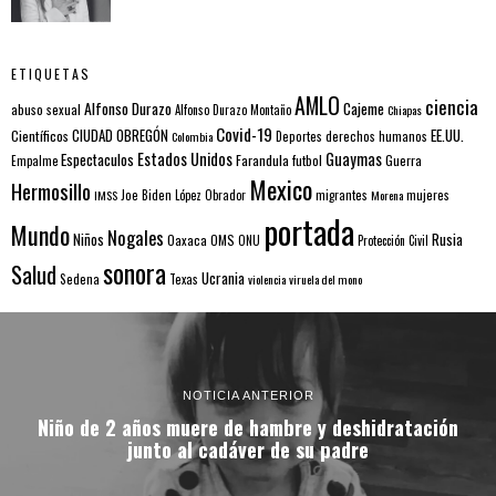
ETIQUETAS
AMLO
ciencia
Alfonso Durazo
Cajeme
abuso sexual
Alfonso Durazo Montaño
Chiapas
Covid-19
EE.UU.
Científicos
CIUDAD OBREGÓN
Colombia
Deportes
derechos humanos
Estados Unidos
Guaymas
Espectaculos
Farandula
futbol
Guerra
Empalme
Mexico
Hermosillo
mujeres
IMSS
Joe Biden
López Obrador
migrantes
Morena
portada
Mundo
Nogales
Rusia
Niños
Oaxaca
OMS
ONU
Protección Civil
sonora
Salud
Ucrania
Sedena
Texas
violencia
viruela del mono
NOTICIA ANTERIOR
Niño de 2 años muere de hambre y deshidratación
junto al cadáver de su padre