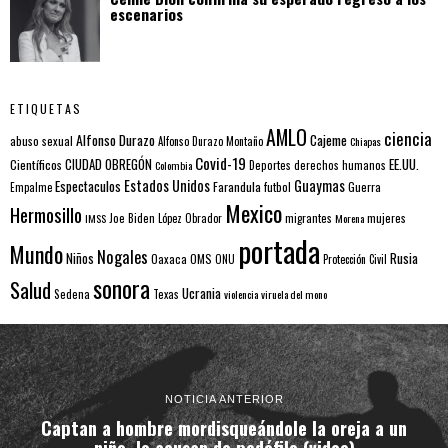
escenarios
ETIQUETAS
AMLO
ciencia
Alfonso Durazo
Cajeme
abuso sexual
Alfonso Durazo Montaño
Chiapas
Covid-19
EE.UU.
Científicos
CIUDAD OBREGÓN
Colombia
Deportes
derechos humanos
Estados Unidos
Guaymas
Espectaculos
Farandula
futbol
Guerra
Empalme
Mexico
Hermosillo
mujeres
IMSS
Joe Biden
López Obrador
migrantes
Morena
portada
Mundo
Nogales
Rusia
Niños
Oaxaca
OMS
ONU
Protección Civil
sonora
Salud
Ucrania
Sedena
Texas
violencia
viruela del mono
NOTICIA ANTERIOR
Captan a hombre mordisqueándole la oreja a un
niño, lo acusan de pedófilo (video)