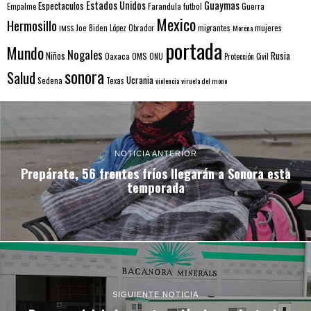
Estados Unidos
Guaymas
Espectaculos
Farandula
futbol
Guerra
Empalme
Mexico
Hermosillo
mujeres
IMSS
Joe Biden
López Obrador
migrantes
Morena
portada
Mundo
Nogales
Rusia
Niños
Oaxaca
OMS
ONU
Protección Civil
sonora
Salud
Ucrania
Sedena
Texas
violencia
viruela del mono
NOTICIA ANTERIOR
Prepárate, 56 frentes fríos llegarán a Sonora esta
temporada
SIGUIENTE NOTICIA