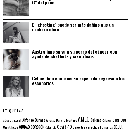
G” del pene
El ‘ghosting’ puede ser más dañino que un
rechazo claro
Australiano salva a su perro del cáncer con
ayuda de chatbots y científicos
Céline Dion confirma su esperado regreso a los
escenarios
ETIQUETAS
AMLO
ciencia
Alfonso Durazo
Cajeme
abuso sexual
Alfonso Durazo Montaño
Chiapas
Covid-19
EE.UU.
Científicos
CIUDAD OBREGÓN
Colombia
Deportes
derechos humanos