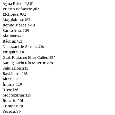
Agua Prieta: 1,381
Puerto Peñasco: 962
Etchojoa: 932
Magdalena: 767
Benito Juárez: 548
Santa Ana: 509
Álamos: 473
Bácum: 421
Nacozari de García: 414
Pitiquito: 330
Gral. Plutarco Elías Calles: 324
San Ignacio Río Muerto: 279
Sahuaripa: 211
Baviácora: 163
Altar: 137
Ímuris: 129
Ures: 126
Moctezuma: 115
Rosario: 101
Cumpas: 79
Yécora: 79