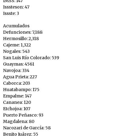
IMSS: 147
Isssteson: 47
Issste: 3
Acumulados
Defunciones: 7,188
Hermosillo: 2,318
Cajeme: 1,322
Nogales: 543
San Luis Río Colorado: 539
Guaymas: 4561
Navojoa: 334
Agua Prieta: 227
Caborca: 203
Huatabampo: 175
Empalme: 147
Cananea: 120
Etchojoa: 107
Puerto Peñasco: 93
Magdalena: 80
Nacozari de García: 58
Benito Juárez: 55