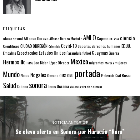
ETIQUETAS
AMLO
ciencia
Alfonso Durazo
Cajeme
abuso sexual
Alfonso Durazo Montaño
Chiapas
Covid-19
EE.UU.
Científicos
CIUDAD OBREGÓN
Colombia
Deportes
derechos humanos
Estados Unidos
Guaymas
Espectaculos
Farandula
futbol
Guerra
Empalme
Mexico
Hermosillo
mujeres
IMSS
Joe Biden
López Obrador
migrantes
Morena
portada
Mundo
Nogales
Rusia
Niños
Oaxaca
OMS
ONU
Protección Civil
sonora
Salud
Ucrania
Sedena
Texas
violencia
viruela del mono
NOTICIA ANTERIOR
Se eleva alerta en Sonora por Huracán “Nora”