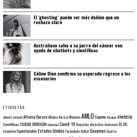
El ‘ghosting’ puede ser más dañino que un
rechazo claro
Australiano salva a su perro del cáncer con
ayuda de chatbots y científicos
Céline Dion confirma su esperado regreso a los
escenarios
ETIQUETAS
AMLO
ciencia
Alfonso Durazo
Cajeme
abuso sexual
Alfonso Durazo Montaño
Chiapas
Covid-19
EE.UU.
Científicos
CIUDAD OBREGÓN
Colombia
Deportes
derechos humanos
Estados Unidos
Guaymas
Espectaculos
Farandula
futbol
Guerra
Empalme