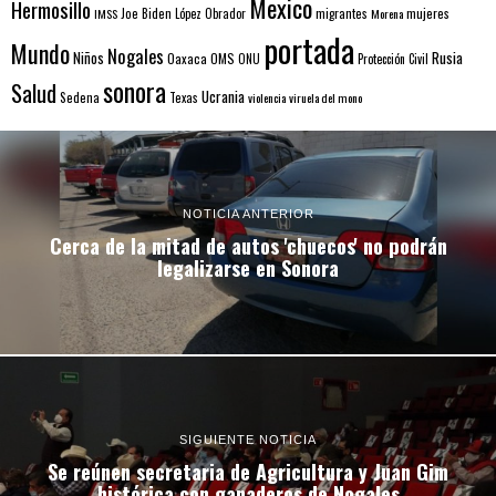
Mexico
Hermosillo
mujeres
IMSS
Joe Biden
López Obrador
migrantes
Morena
portada
Mundo
Nogales
Rusia
Niños
Oaxaca
OMS
ONU
Protección Civil
sonora
Salud
Ucrania
Sedena
Texas
violencia
viruela del mono
NOTICIA ANTERIOR
Cerca de la mitad de autos 'chuecos' no podrán
legalizarse en Sonora
SIGUIENTE NOTICIA
Se reúnen secretaria de Agricultura y Juan Gim
histórica con ganaderos de Nogales