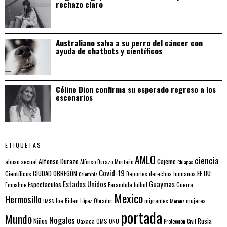
rechazo claro
Australiano salva a su perro del cáncer con
ayuda de chatbots y científicos
Céline Dion confirma su esperado regreso a los
escenarios
ETIQUETAS
AMLO
ciencia
Alfonso Durazo
Cajeme
abuso sexual
Alfonso Durazo Montaño
Chiapas
Covid-19
EE.UU.
Científicos
CIUDAD OBREGÓN
Colombia
Deportes
derechos humanos
Estados Unidos
Guaymas
Espectaculos
Farandula
futbol
Guerra
Empalme
Mexico
Hermosillo
mujeres
IMSS
Joe Biden
López Obrador
migrantes
Morena
portada
Mundo
Nogales
Rusia
Niños
Oaxaca
OMS
ONU
Protección Civil