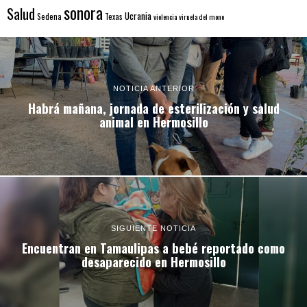
sonora
Salud
Ucrania
Sedena
Texas
violencia
viruela del mono
NOTICIA ANTERIOR
Habrá mañana, jornada de esterilización y salud
animal en Hermosillo
SIGUIENTE NOTICIA
Encuentran en Tamaulipas a bebé reportado como
desaparecido en Hermosillo