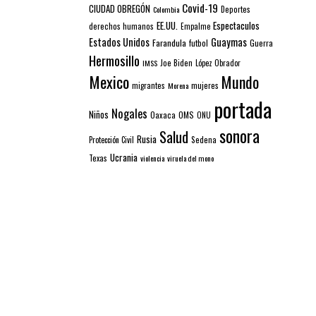
Covid-19
CIUDAD OBREGÓN
Colombia
Deportes
EE.UU.
Espectaculos
derechos humanos
Empalme
Estados Unidos
Guaymas
Farandula
futbol
Guerra
Hermosillo
IMSS
Joe Biden
López Obrador
Mexico
Mundo
mujeres
migrantes
Morena
portada
Nogales
Niños
Oaxaca
OMS
ONU
sonora
Salud
Rusia
Sedena
Protección Civil
Ucrania
Texas
violencia
viruela del mono