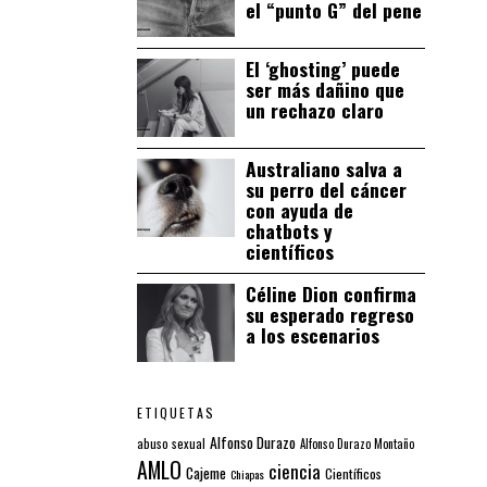
el “punto G” del pene
El ‘ghosting’ puede
ser más dañino que
un rechazo claro
Australiano salva a
su perro del cáncer
con ayuda de
chatbots y
científicos
Céline Dion confirma
su esperado regreso
a los escenarios
ETIQUETAS
Alfonso Durazo
abuso sexual
Alfonso Durazo Montaño
AMLO
ciencia
Cajeme
Científicos
Chiapas