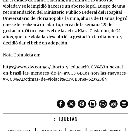
En el estado de Santa Catarina, una niña de 10 años fue
violada y se le impidió hacerse un aborto legal. Luego de una
recomendación del Ministerio Público Federal del Hospital
Universitario de Florianópolis, la niña, ahora de 11 años, logró
que se le realizara un aborto, cerca de la semana 29 de
gestación. Otro caso es el de la actriz Klara Castanho, de 21
años, que fue violada, descubrió la gestación tardíamente y
decidió dar el bebé en adopción.
Nota Completa en:
https://www.dw.com/es/aborto-y-educaci%C3%B3n-sexual-
en-brasil-las-menores-de-14-a%C3%B1os-son-las-mayores-
v%C3%ADctimas-de-violaci%C3%B3n/a-62372364
ETIQUETAS