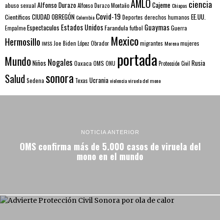
AMLO
ciencia
Alfonso Durazo
Cajeme
abuso sexual
Alfonso Durazo Montaño
Chiapas
Covid-19
EE.UU.
Científicos
CIUDAD OBREGÓN
Colombia
Deportes
derechos humanos
Estados Unidos
Guaymas
Espectaculos
Farandula
futbol
Guerra
Empalme
Mexico
Hermosillo
mujeres
IMSS
Joe Biden
López Obrador
migrantes
Morena
portada
Mundo
Nogales
Rusia
Niños
Oaxaca
OMS
ONU
Protección Civil
sonora
Salud
Ucrania
Sedena
Texas
violencia
viruela del mono
NOTICIA ANTERIOR
OMS confirma más de 5.000 casos de viruela del
mono en el mundo