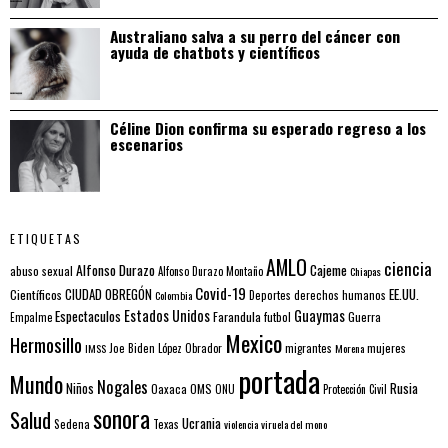
Australiano salva a su perro del cáncer con
ayuda de chatbots y científicos
Céline Dion confirma su esperado regreso a los
escenarios
ETIQUETAS
AMLO
ciencia
Alfonso Durazo
Cajeme
abuso sexual
Alfonso Durazo Montaño
Chiapas
Covid-19
EE.UU.
Científicos
CIUDAD OBREGÓN
Colombia
Deportes
derechos humanos
Estados Unidos
Guaymas
Espectaculos
Farandula
futbol
Guerra
Empalme
Mexico
Hermosillo
mujeres
IMSS
Joe Biden
López Obrador
migrantes
Morena
portada
Mundo
Nogales
Rusia
Niños
Oaxaca
OMS
ONU
Protección Civil
sonora
Salud
Ucrania
Sedena
Texas
violencia
viruela del mono